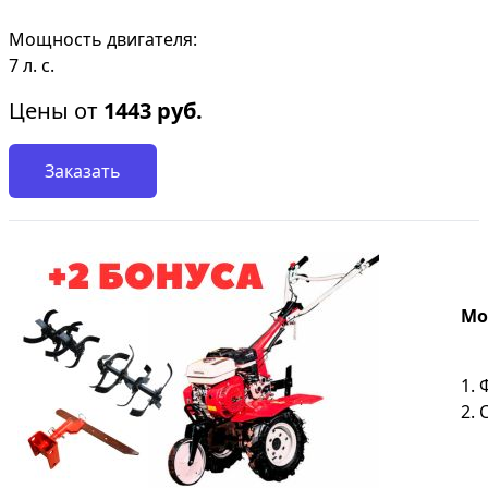
Мощность двигателя:
7 л. с.
Цены от
1443
руб.
Заказать
Мот
1. 
2.