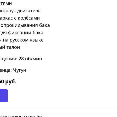
стями
орпус двигателя
ркас с колёсами
 опрокидывания бака
ля фиксации бака
 на русском языке
ый талон
ащения: 28 об/мин
енца: Чугун
60
руб.
по выгодным ценам