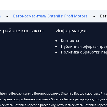
а
Бетоносмеситель Shtenli и Profi Motors
Бет
 и районе контакты
Информация:
Контакты
Публичная оферта (пре
Политика обработки пе
tenli в Березе, купить Бетоносмеситель Shtenli в Березе с доставкой, к
в Березе скидка, Бетоносмеситель Shtenli в Березе распродажа, продажа
еситель Shtenli в Березе в рассрочку, Бетоносмеситель Shtenli в Березе