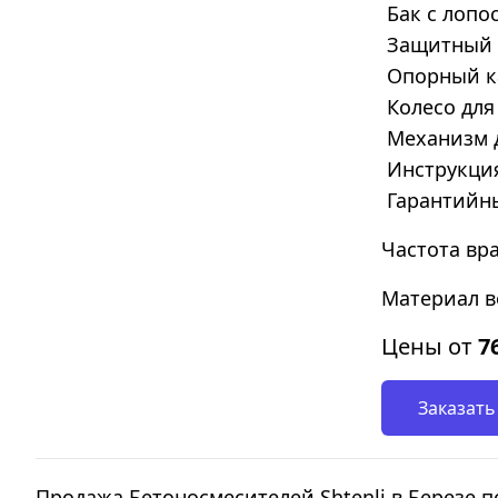
Бак с лопо
Защитный к
Опорный ка
Колесо для
Механизм д
Инструкция
Гарантийн
Частота вр
Материал в
Цены от
7
Заказать
Продажа Бетоносмесителей Shtenli в Березе 