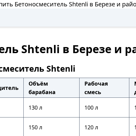
пить Бетоносмеситель Shtenli в Березе и рай
ль Shtenli в Березе и 
смеситель Shtenli
Объём
Рабочая
дитель
барабана
смесь
130 л
100 л
150 л
120 л