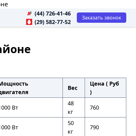
оне
(44) 726-41-46
Заказать звонок
(29) 582-77-52
районе
Мощность
Цена ( Руб
Вес
двигателя
)
48
1000 Вт
760
кг
50
1000 Вт
790
кг