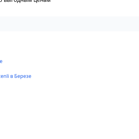
е
enli в Березе