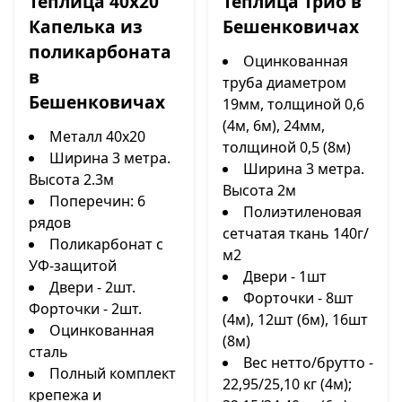
Теплица Трио в
Теплица 40х20
Бешенковичах
Капелька из
поликарбоната
Оцинкованная
в
труба диаметром
Бешенковичах
19мм, толщиной 0,6
(4м, 6м), 24мм,
Металл 40х20
толщиной 0,5 (8м)
Ширина 3 метра.
Ширина 3 метра.
Высота 2.3м
Высота 2м
Поперечин: 6
Полиэтиленовая
рядов
сетчатая ткань 140г/
Поликарбонат с
м2
УФ-защитой
Двери - 1шт
Двери - 2шт.
Форточки - 8шт
Форточки - 2шт.
(4м), 12шт (6м), 16шт
Оцинкованная
(8м)
сталь
Вес нетто/брутто -
Полный комплект
22,95/25,10 кг (4м);
крепежа и