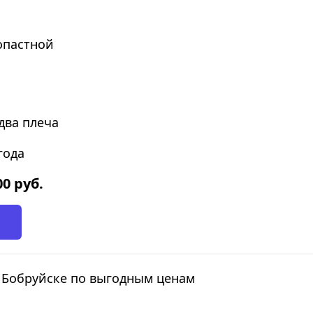
опастной
два плеча
года
00
руб.
в Бобруйске по выгодным ценам