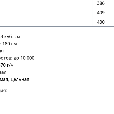
386
409
430
3 куб. см
 180 см
 кг
отов: до 10 000
370 г/ч
вал
мая, цельная
ия: