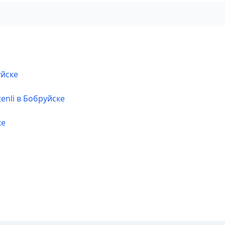
уйске
enli в Бобруйске
ке