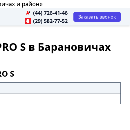
вичах и районе
(44) 726-41-46
Заказать звонок
(29) 582-77-52
PRO S в Барановичах
RO S