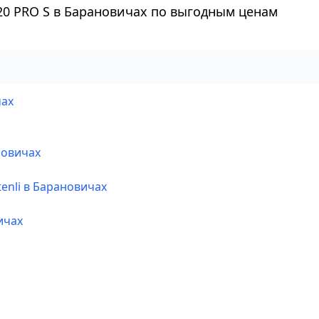
20 PRO S в Барановичах по выгодным ценам
чах
новичах
enli в Барановичах
ичах