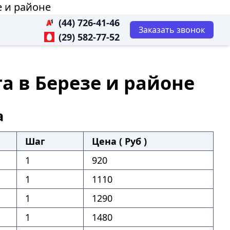
е и районе
(44) 726-41-46
Заказать звонок
(29) 582-77-52
а в Березе и районе
а
Шаг
Цена ( Руб )
1
920
1
1110
1
1290
1
1480