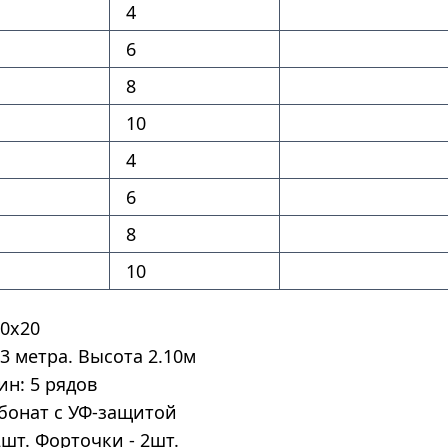
4
6
8
10
4
6
8
10
0х20
 метра. Высота 2.10м
н: 5 рядов
бонат с УФ-защитой
2шт. Форточки - 2шт.