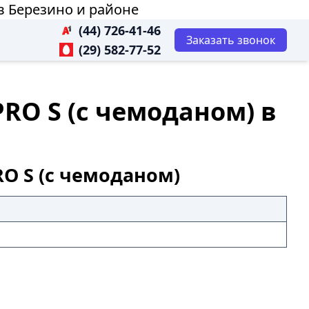
в Березино и районе
(44) 726-41-46
Заказать звонок
(29) 582-77-52
RO S (с чемоданом) в
O S (с чемоданом)