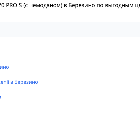
0 PRO S (с чемоданом) в Березино по выгодным ц
зино
enli в Березино
о