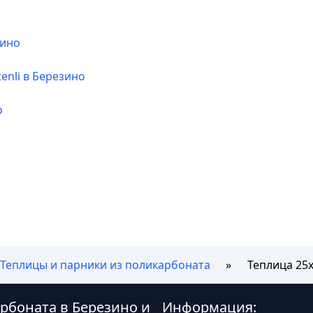
зино
enli в Березино
о
Теплицы и парники из поликарбоната
Теплица 25
арбоната в Березино и
Информация: