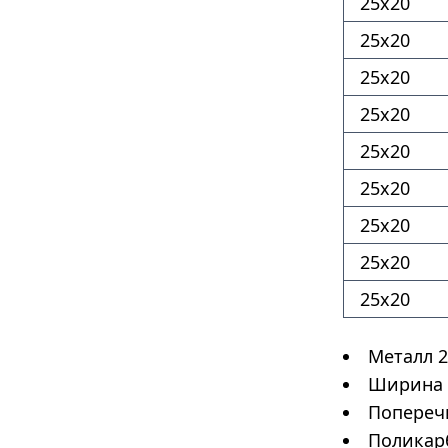
25х20
25х20
25х20
25х20
25х20
25х20
25х20
25х20
25х20
Металл 2
Ширина 3
Поперечи
Поликар