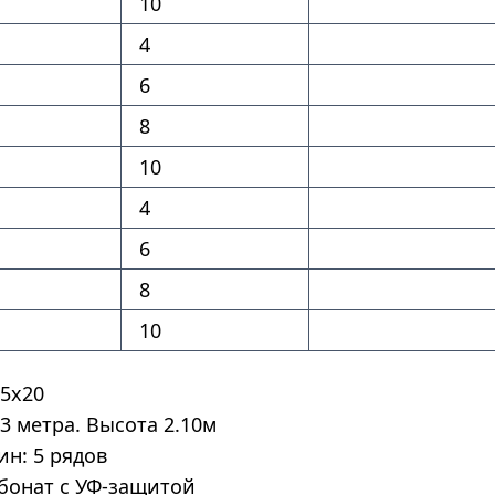
10
4
6
8
10
4
6
8
10
5х20
 метра. Высота 2.10м
н: 5 рядов
бонат с УФ-защитой