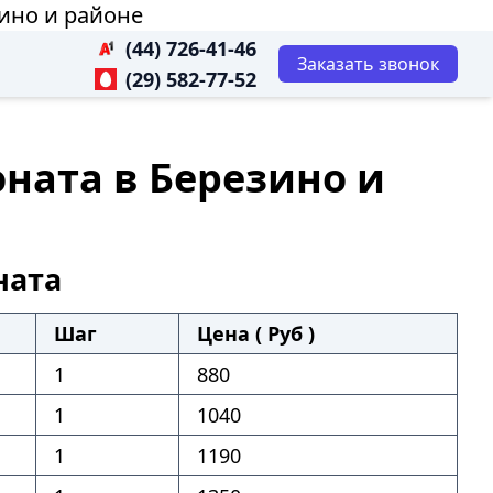
зино и районе
(44) 726-41-46
Заказать звонок
(29) 582-77-52
оната в Березино и
ната
Шаг
Цена ( Руб )
1
880
1
1040
1
1190