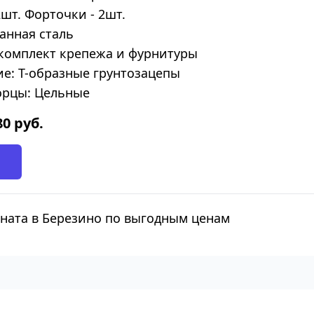
2шт. Форточки - 2шт.
анная сталь
комплект крепежа и фурнитуры
е: Т-образные грунтозацепы
орцы: Цельные
80
руб.
оната в Березино по выгодным ценам