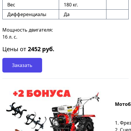
Вес
180 кг.
Дифференциалы
Да
Мощность двигателя:
16 л. с.
Цены от
2452
руб.
Заказать
Мотобл
1. Фре
2. Сце