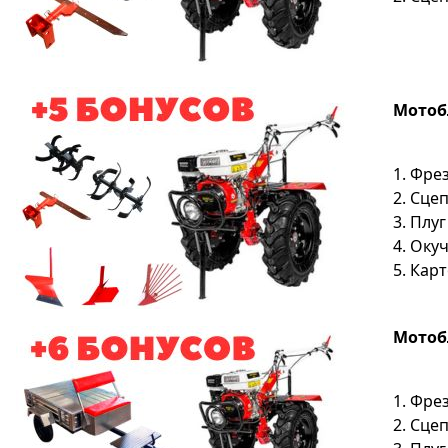
Мотобл
1. Фре
2. Сце
3. Плу
4. Оку
5. Кар
Мотобл
1. Фре
2. Сце