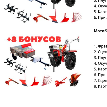
3. Плу
4. Оку
5. Кар
6. При
Мотобл
1. Фре
2. Сце
3. Плу
4. Оку
5. Кар
6. При
7. Сце
8. Кар