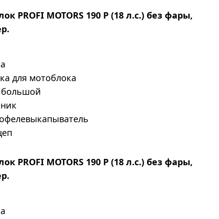
ок PROFI MOTORS 190 P (18 л.с.) без фары,
р.
за
пка для мотоблока
г большой
чник
тофелевыкапыватель
цеп
ок PROFI MOTORS 190 P (18 л.с.) без фары,
р.
за