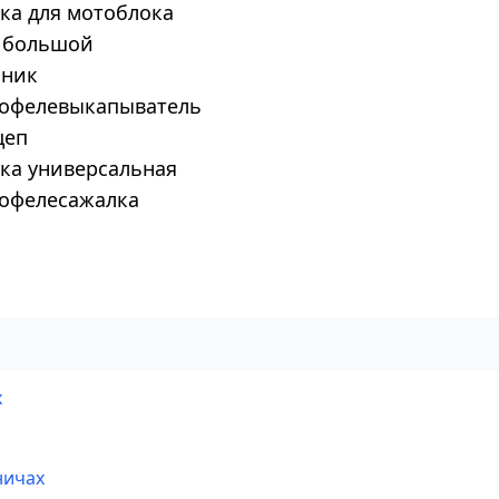
пка для мотоблока
г большой
чник
тофелевыкапыватель
цеп
пка универсальная
тофелесажалка
х
ничах