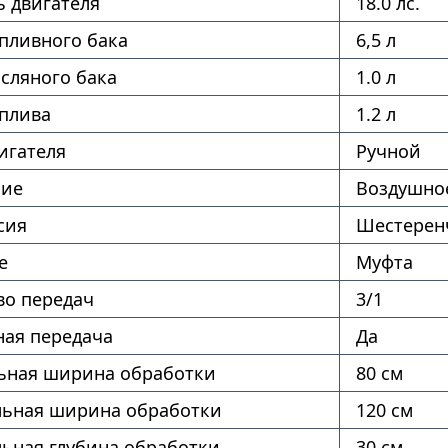
 двигателя
18.0 лс.
пливного бака
6,5 л
сляного бака
1.0 л
оплива
1.2 л
игателя
Ручной
ние
Воздушно
сия
Шестерен
е
Муфта
во передач
3/1
ая передача
Да
ная ширина обработки
80 см
ьная ширина обработки
120 см
ьная глубина обработки
30 см