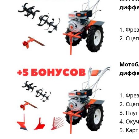
диффе
1. Фре
2. Сце
Мотобл
диффе
1. Фре
2. Сце
3. Плу
4. Оку
5. Кар