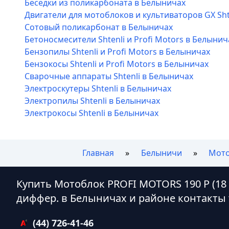
Беседки из поликарбоната в Белыничах
Двигатели для мотоблоков и культиваторов GX Sht
Сотовый поликарбонат в Белыничах
Бетоносмесители Shtenli и Profi Motors в Белынич
Бензопилы Shtenli и Profi Motors в Белыничах
Бензокосы Shtenli и Profi Motors в Белыничах
Сварочные аппараты Shtenli в Белыничах
Электроскутеры Shtenli в Белыничах
Электропилы Shtenli в Белыничах
Электрокосы Shtenli в Белыничах
Главная
Белыничи
Мото
Купить Мотоблок PROFI MOTORS 190 P (18 л
диффер. в Белыничах и районе контакты
(44) 726-41-46