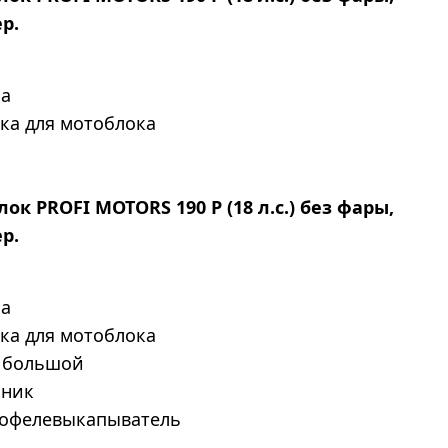
р.
за
пка для мотоблока
ок PROFI MOTORS 190 P (18 л.с.) без фары,
р.
за
пка для мотоблока
г большой
чник
тофелевыкапыватель