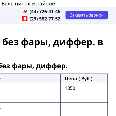
 в Белыничах и районе
(44) 726-41-46
Заказать звонок
(29) 582-77-52
) без фары, диффер. в
 без фары, диффер.
е
Цена ( Руб )
1850
.