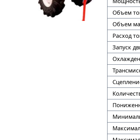
Мощность
Объем то
Объем ма
Расход т
Запуск дв
Охлажде
Трансмис
Сцеплени
Количест
Пониженн
Минималь
Максимал
Максимал