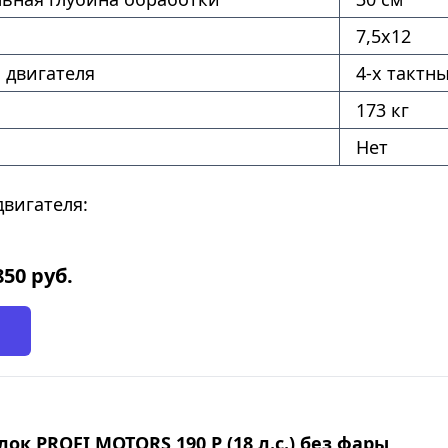
7,5х12
 двигателя
4-х тактн
173 кг
Нет
вигателя:
850
руб.
ок PROFI MOTORS 190 P (18 л.с.) без фары,