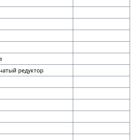
е
чатый редуктор