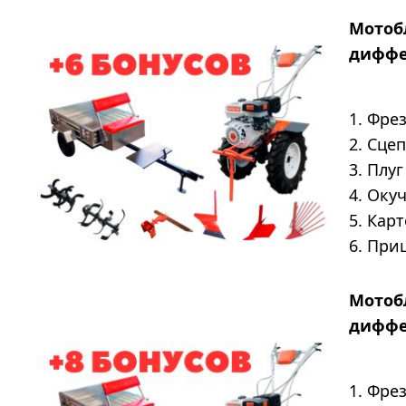
Мотобл
диффе
1. Фре
2. Сце
3. Плу
4. Оку
5. Кар
6. При
Мотобл
диффе
1. Фре