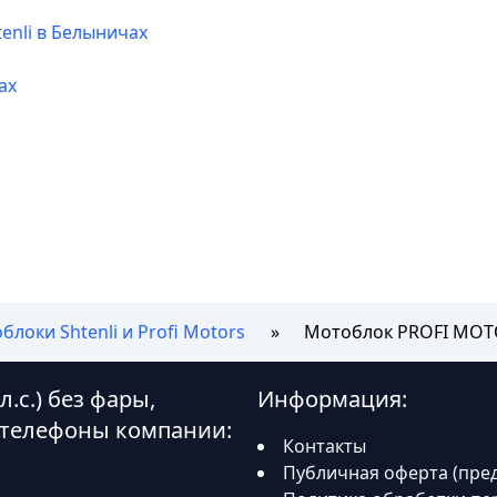
enli в Белыничах
ах
блоки Shtenli и Profi Motors
Мотоблок PROFI MOTOR
.с.) без фары,
Информация:
 телефоны компании:
Контакты
Публичная оферта (пре