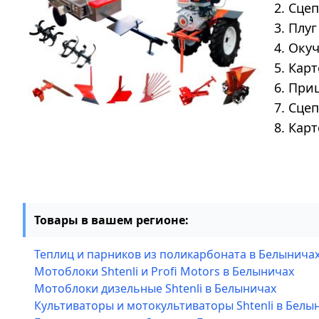
2. Сце
3. Плу
4. Оку
5. Кар
6. При
7. Сце
8. Кар
Товары в вашем регионе:
Теплиц и парников из поликарбоната в Белынича
Мотоблоки Shtenli и Profi Motors в Белыничах
Мотоблоки дизельные Shtenli в Белыничах
Культиваторы и мотокультиваторы Shtenli в Белы