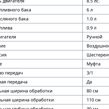
 двигателя
8.5 лс.
пливного бака
6 л
сляного бака
1.0 л
оплива
0.9 л
игателя
Ручной
ние
Воздушно
сия
Шестерен
е
Муфта
во передач
3/1
ая передача
Да
ная ширина обработки
80 см
ьная ширина обработки
110 см
ьная глубина обработки
30 см