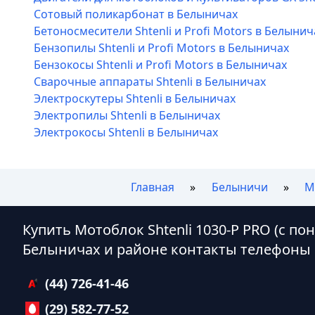
Сотовый поликарбонат в Белыничах
Бетоносмесители Shtenli и Profi Motors в Белынич
Бензопилы Shtenli и Profi Motors в Белыничах
Бензокосы Shtenli и Profi Motors в Белыничах
Сварочные аппараты Shtenli в Белыничах
Электроскутеры Shtenli в Белыничах
Электропилы Shtenli в Белыничах
Электрокосы Shtenli в Белыничах
Главная
Белыничи
М
Купить Мотоблок Shtenli 1030-P PRO (с п
Белыничах и районе контакты телефоны
(44) 726-41-46
(29) 582-77-52