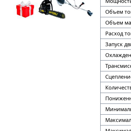
Мощность
Объем то
Объем ма
Расход т
Запуск дв
Охлажде
Трансмис
Сцеплени
Количест
Пониженн
Минималь
Максимал
Максимал