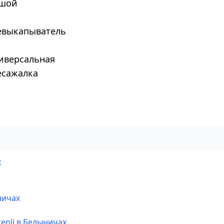
ьшой
евыкапыватель
ниверсальная
есажалка
х
ничах
enli в Белыничах