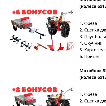
(колёса 6х1
1. Фреза
2. Сцепка д
3. Плуг бол
4. Окучник
5. Картофел
6. Прицеп
Мотоблок S
(колёса 6х1
1. Фреза
2. Сцепка д