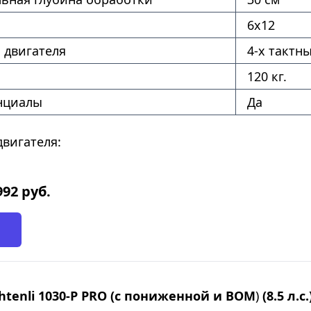
6х12
 двигателя
4-х тактн
120 кг.
нциалы
Да
вигателя:
992
руб.
htenli 1030-P PRO (с пониженной и ВОМ
)
(8.5 л.с.