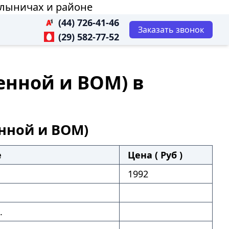
елыничах и районе
(44) 726-41-46
Заказать звонок
(29) 582-77-52
женной и ВОМ) в
енной и ВОМ)
е
Цена ( Руб )
1992
.