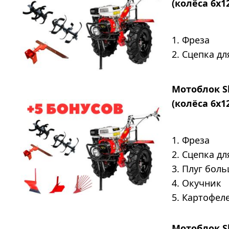
(колёса 6х1
1. Фреза
2. Сцепка д
Мотоблок S
(колёса 6х1
1. Фреза
2. Сцепка д
3. Плуг бол
4. Окучник
5. Картофел
Мотоблок S