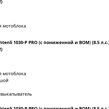
2)
ля мотоблока
htenli 1030-P PRO (с пониженной и ВОМ
)
(8.5 л.с.
2)
ля мотоблока
ьшой
евыкапыватель
htenli 1030-P PRO (с пониженной и ВОМ
)
(8.5 л.с.