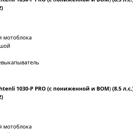
2)
ля мотоблока
ьшой
евыкапыватель
htenli 1030-P PRO (с пониженной и ВОМ
)
(8.5 л.с.
2)
ля мотоблока