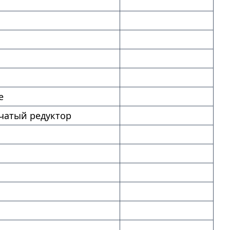
е
чатый редуктор