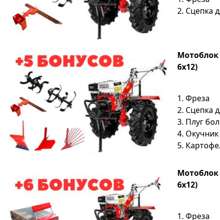
2. Сцепка 
Мотоблок S
6х12)
1. Фреза
2. Сцепка 
3. Плуг бо
4. Окучник
5. Картоф
Мотоблок S
6х12)
1. Фреза