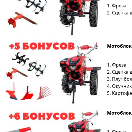
1. Фреза
2. Сцепка 
Мотоблок S
1. Фреза
2. Сцепка 
3. Плуг б
4. Окучник
5. Картоф
Мотоблок S
1. Фреза