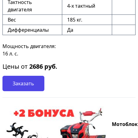
Тактность
4-х тактный
двигателя
Вес
185 кг.
Дифференциалы
Да
Мощность двигателя:
16 л. с.
Цены от
2686
руб.
Заказать
Мотоблок S