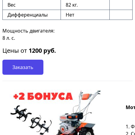
Вес
82 кг.
Дифференциалы
Нет
Мощность двигателя:
8 л. с.
Цены от
1200
руб.
Заказать
Мот
1. 
2. 