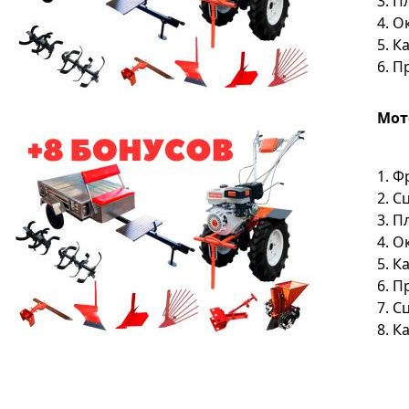
3. П
4. О
5. 
6. П
Мото
1. Ф
2. С
3. П
4. О
5. 
6. П
7. С
8. 