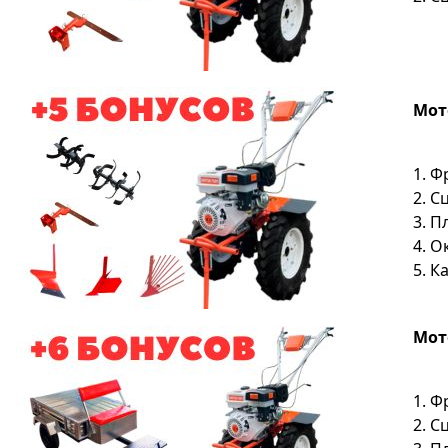
Мото
1. Ф
2. С
3. П
4. О
5. 
Мото
1. Ф
2. С