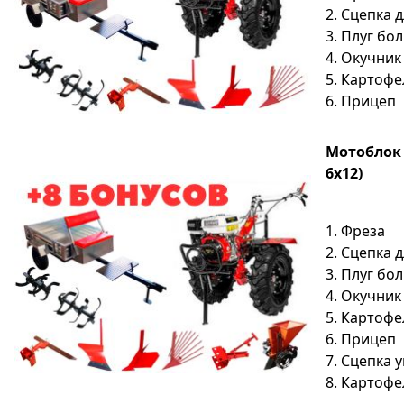
2. Сцепка 
3. Плуг бо
4. Окучник
5. Картоф
6. Прицеп
Мотоблок S
6х12)
1. Фреза
2. Сцепка 
3. Плуг бо
4. Окучник
5. Картоф
6. Прицеп
7. Сцепка 
8. Картоф