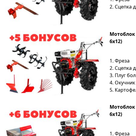
2. Сцепка 
Мотоблок S
6х12)
1. Фреза
2. Сцепка 
3. Плуг бо
4. Окучник
5. Картоф
Мотоблок S
6х12)
1. Фреза