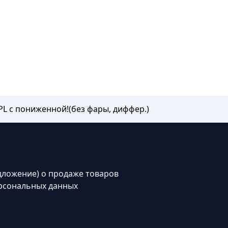
PL с пониженной!(без фары, диффер.)
дложение) о продаже товаров
рсональных данных