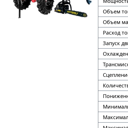
Мощность
Объем то
Объем ма
Расход т
Запуск дв
Охлажде
Трансмис
Сцеплени
Количест
Пониженн
Минималь
Максимал
Максимал