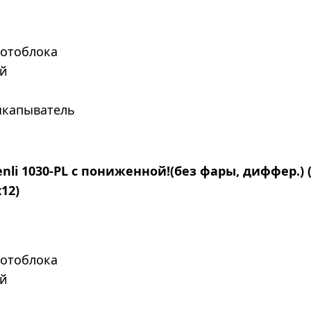
мотоблока
ой
ыкапыватель
nli 1030-PL с пониженной!(без фары, диффер.) (
х12)
мотоблока
ой