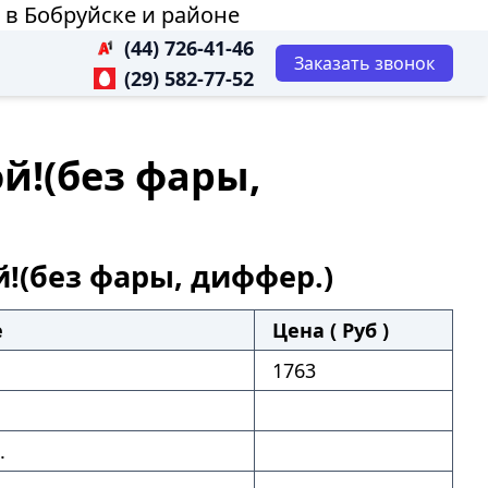
) в Бобруйске и районе
(44) 726-41-46
Заказать звонок
(29) 582-77-52
й!(без фары,
й!(без фары, диффер.)
е
Цена ( Руб )
1763
.