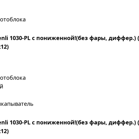
мотоблока
nli 1030-PL с пониженной!(без фары, диффер.) (
х12)
мотоблока
ой
ыкапыватель
nli 1030-PL с пониженной!(без фары, диффер.) (
х12)