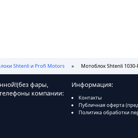
оки Shtenli и Profi Motors
Мотоблок Shtenli 1030-
енной!(без фары,
Информация:
 телефоны компании:
Контакты
Публичная оферта (пре
Политика обработки пе