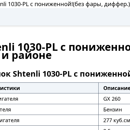
li 1030-PL с пониженной!(без фары, диффер.
nli 1030-PL с пониженно
 и районе
ок Shtenli 1030-PL с пониженно
ристики
Описани
игателя
GX 260
теля
Бензин
игателя
277 куб.см