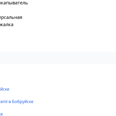
ыкапыватель
ерсальная
ажалка
уйске
enli в Бобруйске
ке