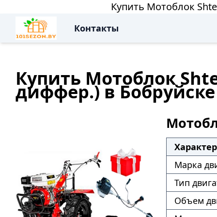
Купить Мотоблок Shten
Контакты
Купить Мотоблок Shte
диффер.) в Бобруйске
Мотобл
Характе
Марка дв
Тип двига
Объем дв