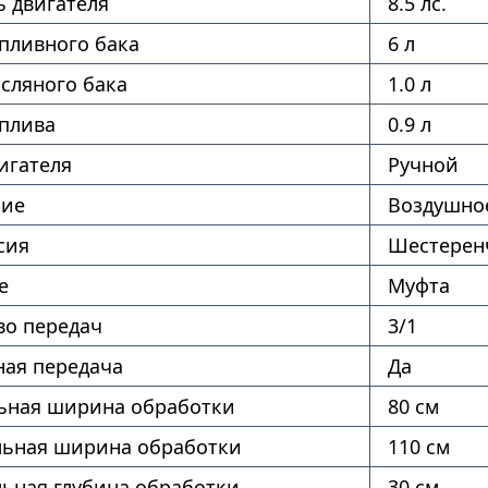
 двигателя
8.5 лс.
пливного бака
6 л
сляного бака
1.0 л
оплива
0.9 л
игателя
Ручной
ние
Воздушно
сия
Шестерен
е
Муфта
во передач
3/1
ая передача
Да
ная ширина обработки
80 см
ьная ширина обработки
110 см
ьная глубина обработки
30 см