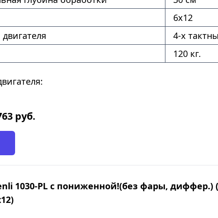
6х12
 двигателя
4-х тактн
120 кг.
вигателя:
763
руб.
nli 1030-PL с пониженной!(без фары, диффер.) (
х12)