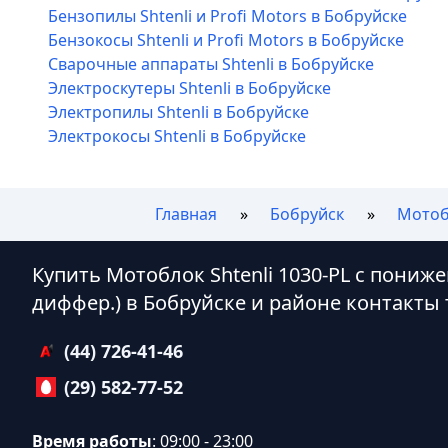
Бензопилы Shtenli и Profi Motors в Бобруйске
Бензокосы Shtenli и Profi Motors в Бобруйске
Сварочные аппараты Shtenli в Бобруйске
Электроскутеры Shtenli в Бобруйске
Электропилы Shtenli в Бобруйске
Электрокосы Shtenli в Бобруйске
Главная
Бобруйск
Мотобл
Купить Мотоблок Shtenli 1030-PL с пониж
диффер.) в Бобруйске и районе контакты
(44) 726-41-46
(29) 582-77-52
Время работы
: 09:00 - 23:00