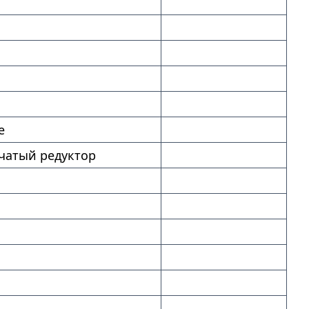
е
чатый редуктор