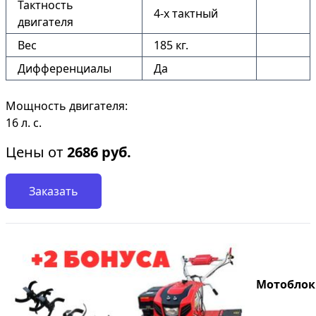
Тактность
4-х тактный
двигателя
Вес
185 кг.
Дифференциалы
Да
Мощность двигателя:
16 л. с.
Цены от
2686
руб.
Заказать
Мотоблок S