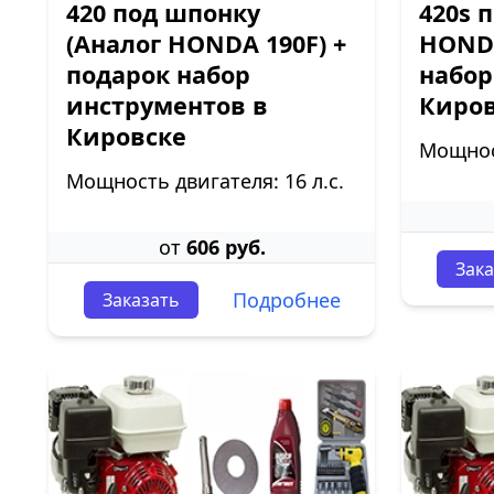
420 под шпонку
420s 
(Аналог HONDA 190F) +
HONDA
подарок набор
набор
инструментов в
Киро
Кировске
Мощност
Мощность двигателя: 16 л.с.
от
606 руб.
Зака
Подробнее
Заказать