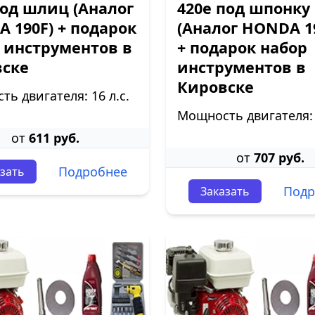
под шлиц (Аналог
420е под шпонку
 190F) + подарок
(Аналог HONDA 1
 инструментов в
+ подарок набор
вске
инструментов в
Кировске
ь двигателя: 16 л.с.
Мощность двигателя: 1
от
611 руб.
от
707 руб.
Подробнее
зать
Подр
Заказать