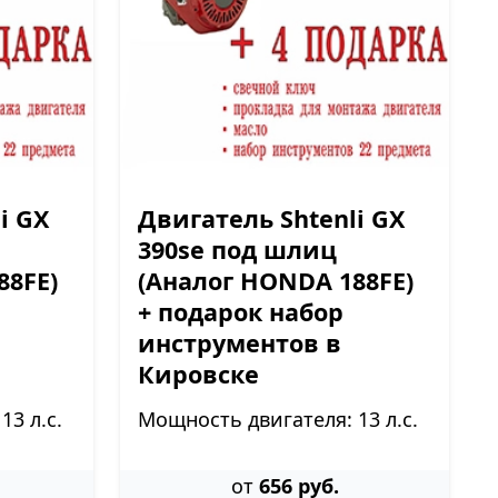
i GX
Двигатель Shtenli GX
390sе под шлиц
88FE)
(Аналог HONDA 188FE)
+ подарок набор
инструментов в
Кировске
3 л.с.
Мощность двигателя: 13 л.с.
от
656 руб.