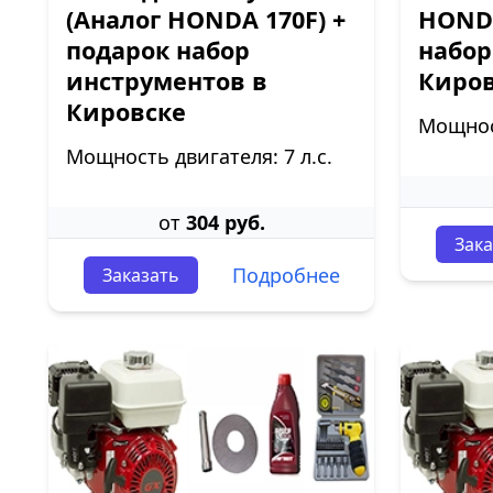
(Аналог HONDA 170F) +
HONDA
подарок набор
набор
инструментов в
Киро
Кировске
Мощност
Мощность двигателя: 7 л.с.
от
304 руб.
Зака
Подробнее
Заказать