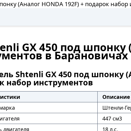
 шпонку (Аналог HONDA 192F) + подарок набор
enli GX 450 под шпонку 
ументов в Барановичах
ль Shtenli GX 450 под шпонку (
к набор инструментов
ристики
Описание
 марка
Штенли-Ге
игателя
447 см3
 двигателя
18 л.с.