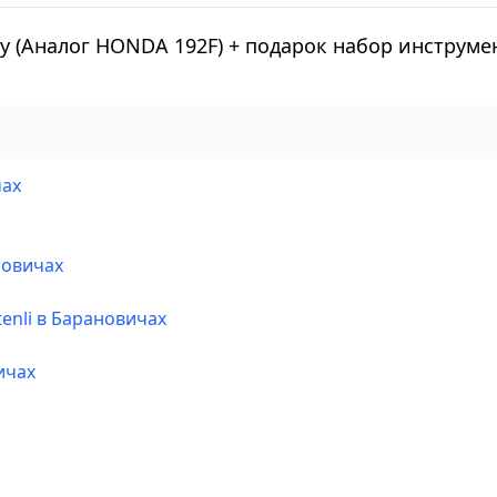
ку (Аналог HONDA 192F) + подарок набор инструм
чах
новичах
enli в Барановичах
ичах