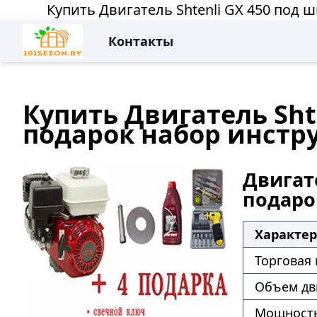
Купить Двигатель Shtenli GX 450 под
Контакты
Купить Двигатель Sht
подарок набор инстр
Двигате
подаро
Характе
Торговая
Объем дв
Мощность