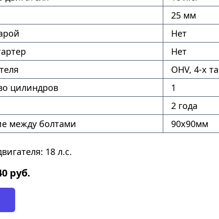
25 мм
фарой
Нет
тартер
Нет
теля
OHV, 4-x та
во цилиндров
1
2 года
ие между болтами
90х90мм
игателя: 18 л.с.
40
руб.