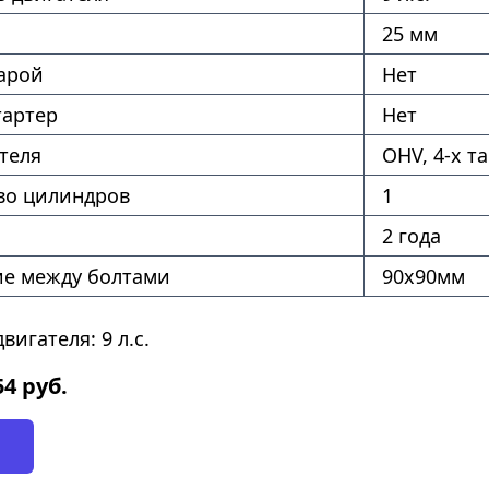
25 мм
фарой
Нет
тартер
Нет
теля
OHV, 4-x та
во цилиндров
1
2 года
ие между болтами
90х90мм
игателя: 9 л.с.
54
руб.