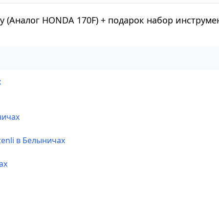
ку (Аналог HONDA 170F) + подарок набор инструм
х
ничах
enli в Белыничах
ах