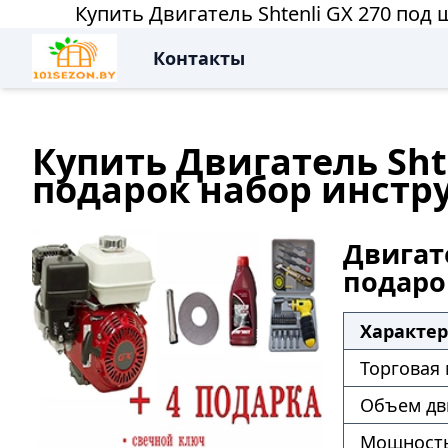
Купить Двигатель Shtenli GX 270 по
Контакты
Купить Двигатель Sht
подарок набор инстр
Двигате
подаро
Характе
Торговая
Объем дв
Мощность