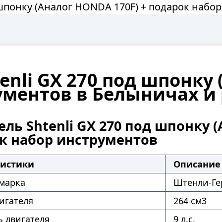
д шпонку (Аналог HONDA 170F) + подарок набо
enli GX 270 под шпонку 
ументов в Белыничах и
ль Shtenli GX 270 под шпонку (
к набор инструментов
ристики
Описание
 марка
Штенли-Ге
игателя
264 см3
 двигателя
9 л.с.