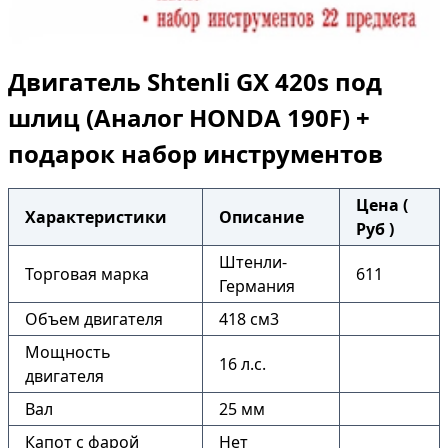
Двигатель Shtenli GX 420s под
шлиц (Аналог HONDA 190F) +
подарок набор инструментов
Цена (
Характеристики
Описание
Руб )
Штенли-
Торговая марка
611
Германия
Объем двигателя
418 см3
Мощность
16 л.с.
двигателя
Вал
25 мм
Капот с фарой
Нет