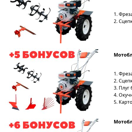
1. Фрез
2. Сцеп
Мотобло
1. Фрез
2. Сцеп
3. Плуг
4. Окуч
5. Кар
Мотобло