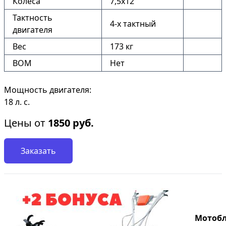
Колёса
7,5х12
Тактность
4-х тактный
двигателя
Вес
173 кг
ВОМ
Нет
Мощность двигателя:
18 л. с.
Цены от
1850
руб.
Заказать
Мотобло