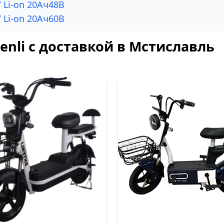
 Li-on 20Ач48В
 Li-on 20Ач60В
enli с доставкой в Мстиславль