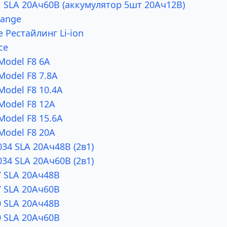
 SLA 20Ач60В (аккумулятор 5шт 20Ач12В)
Range
e Рестайлинг Li-ion
ce
Model F8 6А
Model F8 7.8A
Model F8 10.4A
Model F8 12А
Model F8 15.6А
Model F8 20А
34 SLA 20Ач48В (2в1)
34 SLA 20Ач60В (2в1)
 SLA 20Ач48В
 SLA 20Ач60В
 SLA 20Ач48В
 SLA 20Ач60В