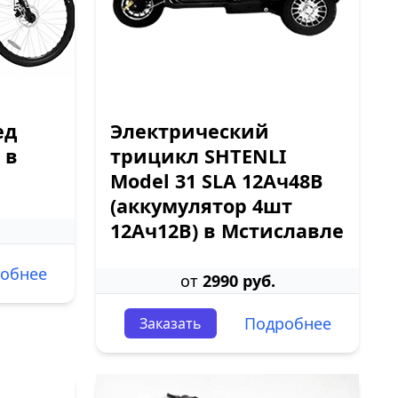
ед
Электрический
 в
трицикл SHTENLI
Model 31 SLA 12Ач48В
(аккумулятор 4шт
12Ач12В) в Мстиславле
обнее
от
2990 руб.
Подробнее
Заказать