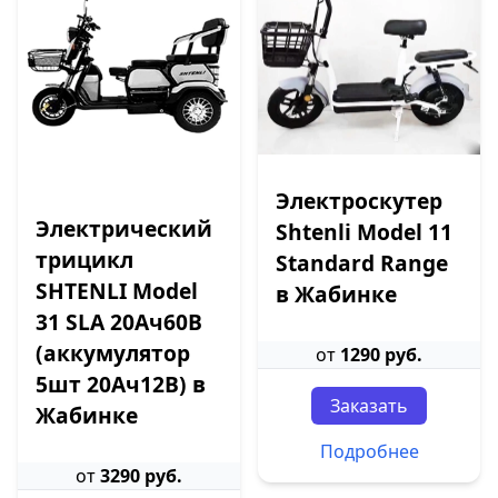
Электроскутер
Электрический
Shtenli Model 11
трицикл
Standard Range
SHTENLI Model
в Жабинке
31 SLA 20Ач60В
(аккумулятор
от
1290 руб.
5шт 20Ач12В) в
Заказать
Жабинке
Подробнее
от
3290 руб.