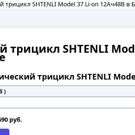
й трицикл SHTENLI Model 37 Li-on 12Ач48В в 
 трицикл SHTENLI Model
е
ический трицикл SHTENLI Model 
б )
590
руб.