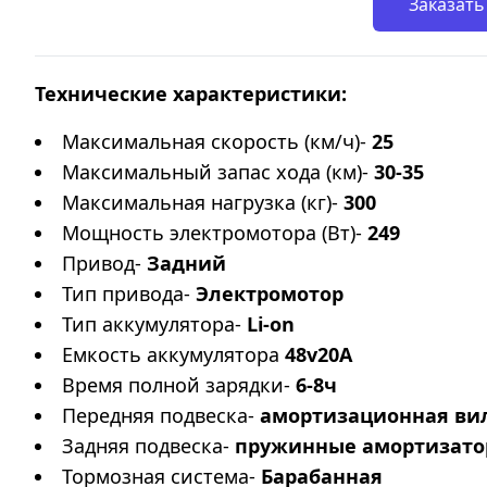
Заказать
Технические характеристики:
Максимальная скорость (км/ч)-
25
Максимальный запас хода (км)-
30-35
Максимальная нагрузка (кг)-
300
Мощность электромотора (Вт)-
249
Привод-
Задний
Тип привода-
Электромотор
Тип аккумулятора-
Li-on
Емкость аккумулятора
48v20A
Время полной зарядки-
6-8ч
Передняя подвеска-
амортизационная ви
Задняя подвеска-
пружинные амортизат
Тормозная система-
Барабанная