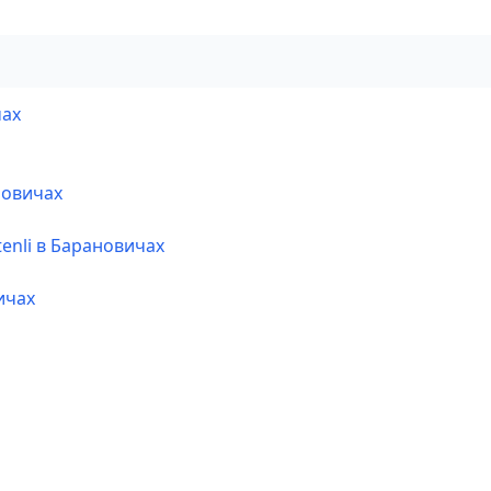
чах
новичах
enli в Барановичах
ичах