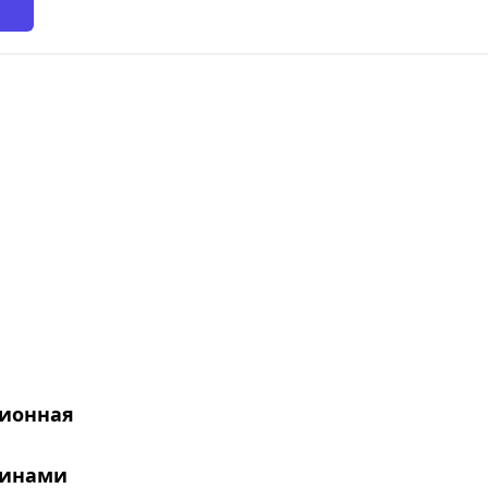
ионная
жинами