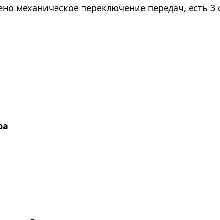
ено механическое переключение передач, есть 3
ра
я