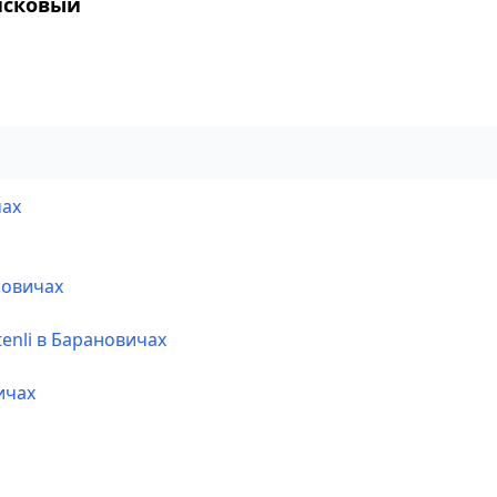
исковый
чах
новичах
enli в Барановичах
ичах