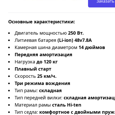
Заказать
Основные характеристики:
Двигатель мощностью
250 Вт.
Литиевая батарея
(Li-ion) 48v7.8А
Камерная шина диаметром
14 дюймов
Передняя амортизация
Нагрузка
до 120 кг
Плавный старт
Скорость
25 км/ч.
Три режима вождения
Тип рамы:
складная
Тип передней вилки:
складная амортизац
Материал рамы
сталь Hi-ten
Тип седла:
комфортное с двойными пру