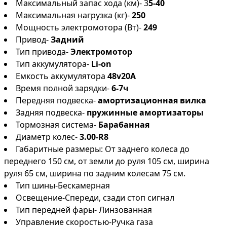
Максимальный запас хода (км)- 3
5-40
Максимальная нагрузка (кг)-
250
Мощность электромотора (Вт)-
249
Привод-
Задний
Тип привода-
Электромотор
Тип аккумулятора-
Li-on
Емкость аккумулятора
48v20A
Время полной зарядки-
6-7ч
Передняя подвеска-
амортизационная вилка
Задняя подвеска-
пружинные амортизаторы
Тормозная система-
Барабанная
Диаметр колес-
3.00-R8
Габаритные размеры: От заднего колеса до
переднего 150 см, от земли до руля 105 см, ширина
руля 65 см, ширина по задним колесам 75 см.
Тип шины-Бескамерная
Освещение-Спереди, сзади стоп сигнал
Тип передней фары- Линзованная
Управление скоростью-Ручка газа