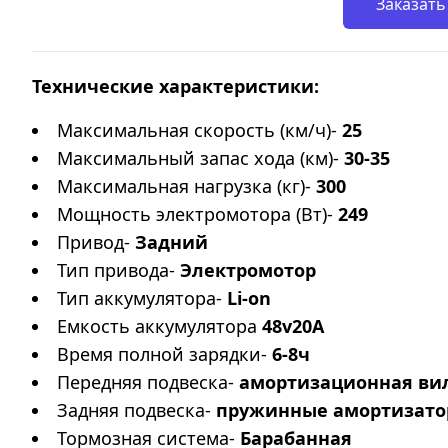
Заказать
Технические характеристики:
Максимальная скорость (км/ч)-
25
Максимальный запас хода (км)-
30-35
Максимальная нагрузка (кг)-
300
Мощность электромотора (Вт)-
249
Привод-
Задний
Тип привода-
Электромотор
Тип аккумулятора-
Li-on
Емкость аккумулятора
48v20A
Время полной зарядки-
6-8ч
Передняя подвеска-
амортизационная ви
Задняя подвеска-
пружинные амортизат
Тормозная система-
Барабанная