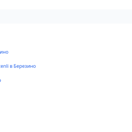
зино
enli в Березино
о