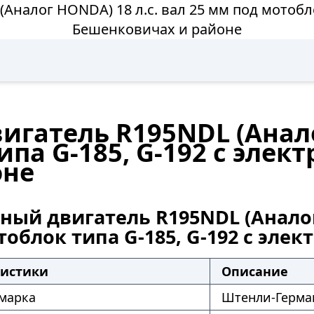
налог HONDA) 18 л.с. вал 25 мм под мотобло
Бешенковичах и районе
гатель R195NDL (Анало
па G-185, G-192 с элек
оне
ный двигатель R195NDL (Аналог 
облок типа G-185, G-192 с эле
ристики
Описание
 марка
Штенли-Герма