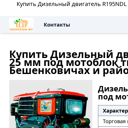
Купить Дизельный двигатель R195NDL (А
Контакты
Купить Дизельный дви
25 мм под мотоблок ти
Бешенковичах и рай
Дизель
под мот
Характе
Торговая