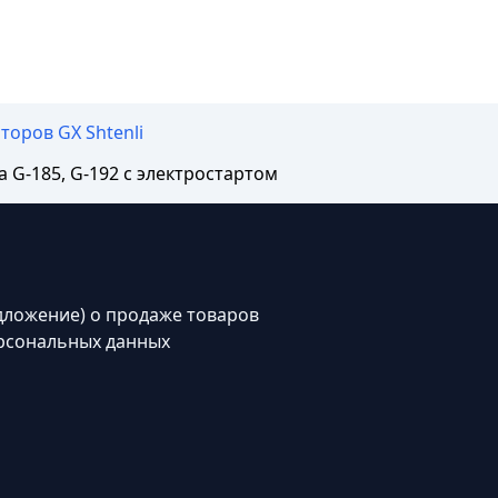
торов GX Shtenli
 G-185, G-192 с электростартом
дложение) о продаже товаров
рсональных данных