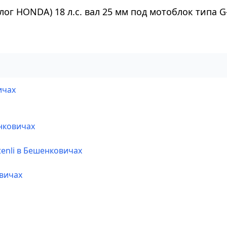
г HONDA) 18 л.с. вал 25 мм под мотоблок типа G
ичах
нковичах
tenli в Бешенковичах
овичах