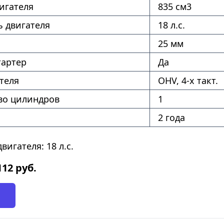
игателя
835 см3
 двигателя
18 л.с.
25 мм
тартер
Да
теля
OHV, 4-x такт.
во цилиндров
1
2 года
игателя: 18 л.с.
112
руб.