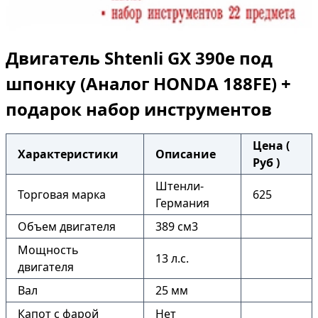
Двигатель Shtenli GX 390е под
шпонку (Аналог HONDA 188FE) +
подарок набор инструментов
Цена (
Характеристики
Описание
Руб )
Штенли-
Торговая марка
625
Германия
Объем двигателя
389 см3
Мощность
13 л.с.
двигателя
Вал
25 мм
Капот с фарой
Нет