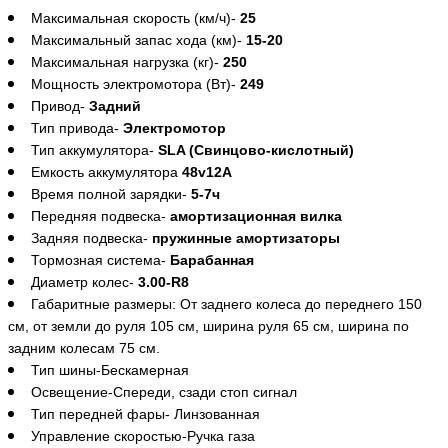
Максимальная скорость (км/ч)- 
25
Максимальный запас хода (км)- 
15-20
Максимальная нагрузка (кг)- 
250
Мощность электромотора (Вт)- 
249
Привод- 
Задний
Тип привода- 
Электромотор
Тип аккумулятора- 
SLA (Свинцово-кислотный)
Емкость аккумулятора 
48v12A
Время полной зарядки- 
5-7ч
Передняя подвеска- 
амортизационная вилка
Задняя подвеска- 
пружинные амортизаторы
Тормозная система- 
Барабанная
Диаметр колес- 
3.00-R8
Габаритные размеры: От заднего колеса до переднего 150 
см, от земли до руля 105 см, ширина руля 65 см, ширина по 
задним колесам 75 см.
Тип шины-Бескамерная
Освещение-Спереди, сзади стоп сигнал
Тип передней фары- Линзованная 
Управление скоростью-Ручка газа