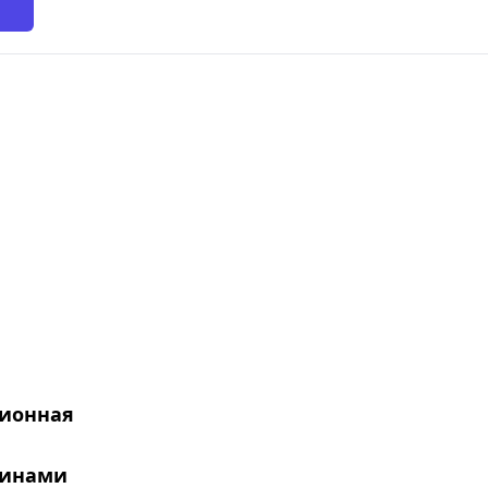
ионная
жинами