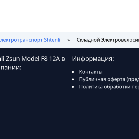
лектротранспорт Shtenli
Складной Электровелосип
i Zsun Model F8 12А в
Информация:
мпании:
Контакты
Публичная оферта (пре
Политика обработки пе