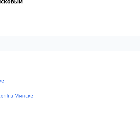
исковый
ке
enli в Минске