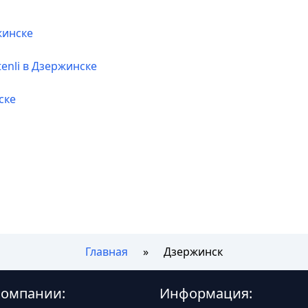
жинске
enli в Дзержинске
ске
Главная
Дзержинск
компании:
Информация: