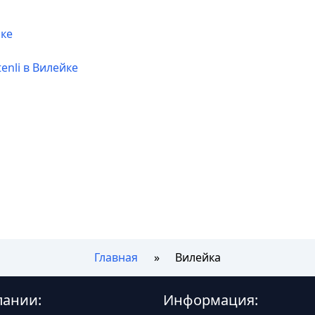
йке
enli в Вилейке
Главная
Вилейка
пании:
Информация: